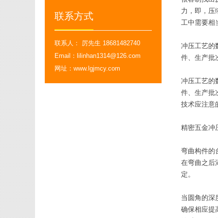
力，即，压
联系方式
工中需要相
联系人： 厉先生 18681482740
冲压工艺的
Email：lilinhan1314@126.com
件、生产批
网址：www.lgjmcy.com
冲压工艺的
件、生产批
技术应注意
精密五金冲
弯曲构件的
在弯曲之后
定。
当圆角的深
确保相应提