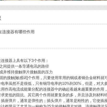
识
​在连接器有哪些作用
在连接器上具有以下3个作用：
件之间提供一条导通电讯的路径
形成并维持接触弹片接触面的压力
稳固的接触[敏感词]个作用，只要使用常用的铜或者铜合金材料就
导电率虽然不是很低，只有铜导电率的10%到30%，但是，对
在用作高电流或能量分配的连接器中的确起着越来越重要的作用
要求更低的阻抗。其它两个作用就要复杂的多，并且涉及到材料
：插座弹片，通常是弹性的；插头弹片，通常是刚性的，它使插
计都显示了尤其与一种称为25方的接触弹片对接，该接触弹片呈正